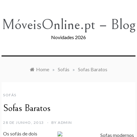
Skip
to
content
MóveisOnline.pt – Blog
Novidades 2026
Home
»
Sofás
»
Sofas Baratos
SOFÁS
Sofas Baratos
28 DE JUNHO, 2013
BY
ADMIN
Os sofás de dois