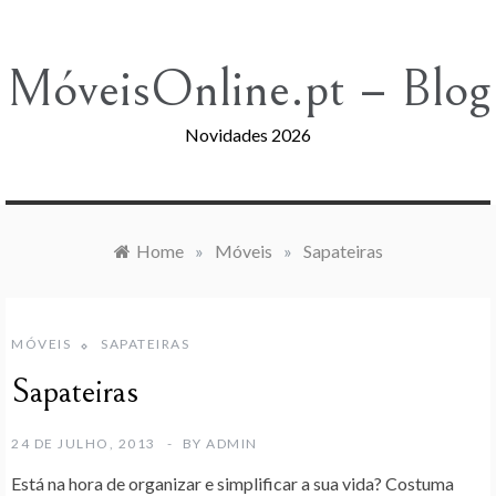
Skip
to
content
MóveisOnline.pt – Blog
Novidades 2026
Home
»
Móveis
»
Sapateiras
MÓVEIS
SAPATEIRAS
Sapateiras
24 DE JULHO, 2013
BY
ADMIN
Está na hora de organizar e simplificar a sua vida? Costuma