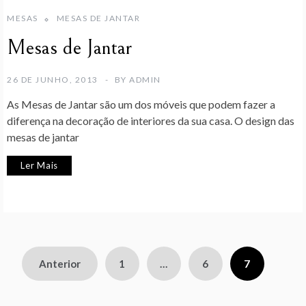
MESAS
MESAS DE JANTAR
Mesas de Jantar
26 DE JUNHO, 2013
BY
ADMIN
As Mesas de Jantar são um dos móveis que podem fazer a
diferença na decoração de interiores da sua casa. O design das
mesas de jantar
Ler Mais
Paginação
Anterior
1
…
6
7
dos